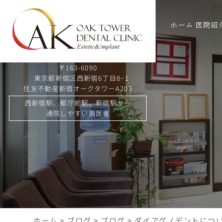
ホーム
医院紹
〒163-6090
東京都新宿区西新宿6丁目8−1
住友不動産新宿オークタワーA203
西新宿駅、都庁前駅、新宿駅から
通院しやすい歯医者
ホーム
>
ブログ
>
ブログ
>
ダイアグノデントにつ