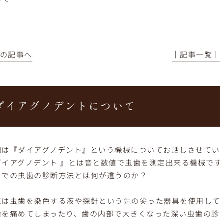
前の記事へ
│記事一覧
ダイアグノデントについて
回は『ダイアグノデント』という機械についてお話しさせて
ダイアグノデント 』とは音と数値で虫歯を測定出来る機械で
までの虫歯の診断方法とは何が違うのか？
来は虫歯を染色する液や探針という先の尖った器具を使用し
歯を痛めてしまったり、歯の内部で大きくなった深い虫歯の診