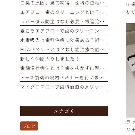
口臭の原因、見て納得！歯科の位相差顕微鏡で口内細菌をチェック
は
わ
エアフロー歯のクリーニングとは？痛くない・短時間で着色汚れをオフ
ラバーダム防湿はなぜ必要？根管治療の成功率を高める重要な役割
夏こそエアフローで歯のクリーニングを！
水素吸入は歯科治療に効果ある？術後の回復を早めるメカニズム解説
MTAセメントとは？むし歯治療で歯の神経を残す選択肢を解説
新しく仲間入りしました！
歯髄温存療法とは？歯を抜かずに残すための選択肢を解説
アース製薬の院内セミナーを行いました！
マイクロスコープ歯科治療のメリットとは？再治療を防ぎ歯を残す精密治療
カテゴリ
ラ
ブログ
が