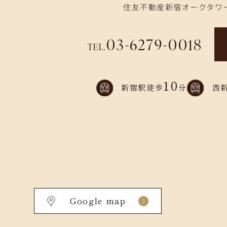
住友不動産新宿オークタワー
03-6279-0018
TEL.
10
新宿駅徒歩
分
西
Google map