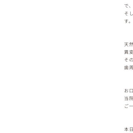
で
そ
す
天
異
そ
歯
お
当
ご
本