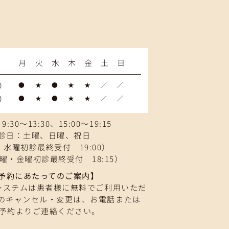
月
火
水
木
金
土
日
0
●
★
●
★
★
／
／
0
●
★
●
★
★
／
／
:30～13:30、15:00～19:15
診日：土曜、日曜、祝日
水曜初診最終受付 19:00）
曜・金曜初診最終受付 18:15）
予約にあたってのご案内】
システムは患者様に無料でご利用いただ
のキャンセル・変更は、お電話または
B予約よりご連絡ください。