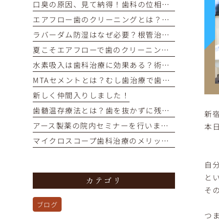
口臭の原因、見て納得！歯科の位相差顕微鏡で口内細菌をチェック
エアフロー歯のクリーニングとは？痛くない・短時間で着色汚れをオフ
ラバーダム防湿はなぜ必要？根管治療の成功率を高める重要な役割
夏こそエアフローで歯のクリーニングを！
水素吸入は歯科治療に効果ある？術後の回復を早めるメカニズム解説
MTAセメントとは？むし歯治療で歯の神経を残す選択肢を解説
新しく仲間入りしました！
歯髄温存療法とは？歯を抜かずに残すための選択肢を解説
新
アース製薬の院内セミナーを行いました！
本
マイクロスコープ歯科治療のメリットとは？再治療を防ぎ歯を残す精密治療
自
と
カテゴリ
そ
ブログ
つ