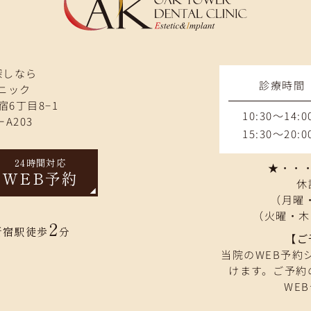
探しなら
診療時間
ニック
宿6丁目8−1
10:30～14:0
A203
15:30～20:0
24時間対応
★・・・9
WEB予約
休
（月曜・
（火曜・木
2
新宿駅徒歩
分
【ご
当院のWEB予約
けます。ご予約
WE