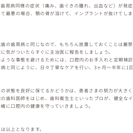
、歯周病同様の症状（痛み、歯ぐきの腫れ、出血など）が発症
して最悪の場合、顎の骨が溶けて、インプラントが抜けてしま
。
然歯の歯周病と同じなので、もちろん放置しておくことは厳禁
変に気がついたらすぐに主治医に報告をしましょう。
のような事態を避けるためには、口腔内のお手入れと定期検診
周病と同じように、日々丁寧なケアを行い、3ヶ月～半年に1
口の状態を良好に保てるかどうかは、患者さまの努力が大きく
院の歯科医師をはじめ、歯科衛生士といったプロが、健全な
一緒に口腔内の健康を守っていきましょう。
日は以上となります。