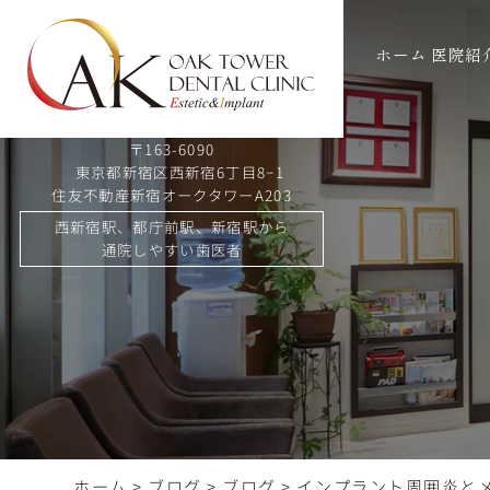
ホーム
医院紹
〒163-6090
東京都新宿区西新宿6丁目8−1
住友不動産新宿オークタワーA203
西新宿駅、都庁前駅、新宿駅から
通院しやすい歯医者
ホーム
>
ブログ
>
ブログ
>
インプラント周囲炎と