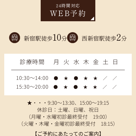
24時間対応
WEB予約
10
2
新宿駅徒歩
分
西新宿駅徒歩
分
診療時間
月
火
水
木
金
土
日
10:30～14:00
●
★
●
★
★
／
／
15:30～20:00
●
★
●
★
★
／
／
★・・・9:30～13:30、15:00～19:15
休診日：土曜、日曜、祝日
（月曜・水曜初診最終受付 19:00）
（火曜・木曜・金曜初診最終受付 18:15）
【ご予約にあたってのご案内】