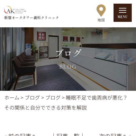
新宿オークタワー歯科クリニック
ブログ
BLOG
ホーム
>
ブログ
>
ブログ
>
睡眠不足で歯周病が悪化？
その関係と自分でできる対策を解説
« 前の記事へ
│記事一覧│
次の記事へ »