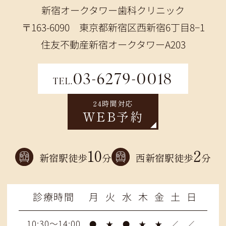
新宿オークタワー歯科クリニック
〒163-6090 東京都新宿区西新宿6丁目8−1
住友不動産新宿オークタワーA203
03-6279-0018
TEL.
24時間対応
WEB予約
10
2
新宿駅徒歩
分
西新宿駅徒歩
分
診療時間
月
火
水
木
金
土
日
10:30～14:00
●
★
●
★
★
／
／