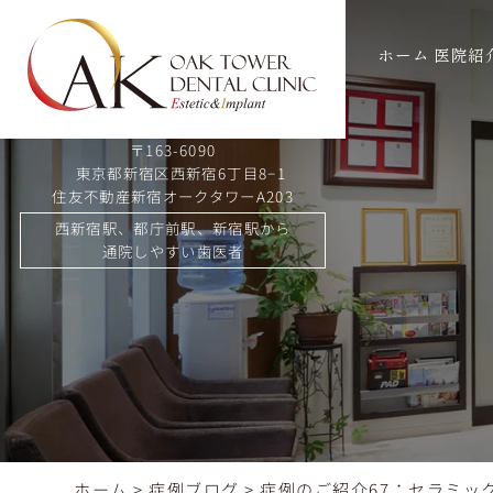
ホーム
医院紹
〒163-6090
東京都新宿区西新宿6丁目8−1
住友不動産新宿オークタワーA203
西新宿駅、都庁前駅、新宿駅から
通院しやすい歯医者
ホーム
>
症例ブログ
>
症例のご紹介67：セラミッ