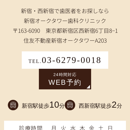
新宿・西新宿で歯医者をお探しなら
新宿オークタワー歯科クリニック
〒163-6090 東京都新宿区西新宿6丁目8−1
住友不動産新宿オークタワーA203
03-6279-0018
TEL.
24時間対応
WEB予約
10
2
新宿駅徒歩
分
西新宿駅徒歩
分
診療時間
月
火
水
木
金
土
日