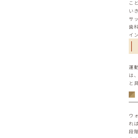
こ
い
サ
歯
イ
運
は
と
ウ
れ
段