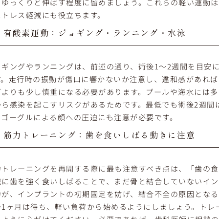
をゆっくりと伸ばす程度に留めましょう。これらの軽い運動は
ストレス軽減にも役立ちます。
有酸素運動：ジョギング・ランニング・水泳
ョギングやランニングは、前述の通り、術後1～2週間を目安
す。走行時の振動が傷口に響かないか注意し、違和感があれば
グよりも少し慎重になる必要があります。プールや海水には多
から感染を起こすリスクがあるためです。最低でも術後2週間
。ゴーグルによる顔への圧迫にも注意が必要です。
筋力トレーニング：歯を食いしばる動きに注意
力トレーニングを再開する際に最も注意すべき点は、「歯の食
識に歯を強く食いしばることで、まだ骨と結合していないイン
力が、インプラントの初期固定を妨げ、結合不全の原因となる
～1ヶ月は待ち、軽い負荷から始めるようにしましょう。トレ