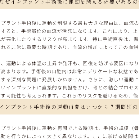
なぜインプラント手術後に運動を控える必要があるの
ンプラント手術後に運動を制限する最も大きな理由は、血流の
昇すると、手術部位の血流が活発になります。これにより、止
れが悪化したりするリスクが高まります。特に手術直後は、傷
られる非常に重要な時期であり、血流の増加によってこの血餅
。
た、運動による体温の上昇や発汗も、回復を妨げる要因になり
が高まります。手術後の口腔内は非常にデリケートな状態であ
害する深刻な問題に発展しかねません。さらに、激しい運動
ないインプラントに直接的な負担をかけ、骨との結合プロセ
ぼす可能性も考えられます。これらのリスクを避けるため、術
インプラント手術後の運動再開はいつから？期間別の
ンプラント手術後に運動を再開できる時期は、手術の規模（
運動を行うかによって大きく異なります。ここに挙げる期間は