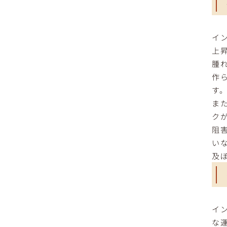
イ
上
腫
作
す
ま
ク
阻
い
及
イ
な