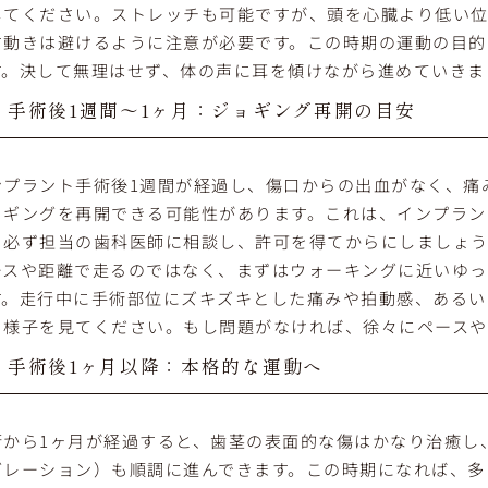
してください。ストレッチも可能ですが、頭を心臓より低い
す動きは避けるように注意が必要です。この時期の運動の目的
す。決して無理はせず、体の声に耳を傾けながら進めていきま
手術後1週間～1ヶ月：ジョギング再開の目安
ンプラント手術後1週間が経過し、傷口からの出血がなく、痛
ョギングを再開できる可能性があります。これは、インプラン
、必ず担当の歯科医師に相談し、許可を得てからにしましょ
ースや距離で走るのではなく、まずはウォーキングに近いゆっ
す。走行中に手術部位にズキズキとした痛みや拍動感、あるい
く様子を見てください。もし問題がなければ、徐々にペースや
手術後1ヶ月以降：本格的な運動へ
術から1ヶ月が経過すると、歯茎の表面的な傷はかなり治癒し
グレーション）も順調に進んできます。この時期になれば、多