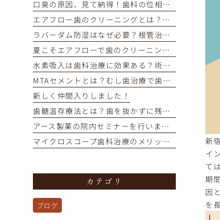
口臭の原因、見て納得！歯科の位相差顕微鏡で口内細菌をチェック
エアフロー歯のクリーニングとは？痛くない・短時間で着色汚れをオフ
ラバーダム防湿はなぜ必要？根管治療の成功率を高める重要な役割
夏こそエアフローで歯のクリーニングを！
水素吸入は歯科治療に効果ある？術後の回復を早めるメカニズム解説
MTAセメントとは？むし歯治療で歯の神経を残す選択肢を解説
新しく仲間入りしました！
歯髄温存療法とは？歯を抜かずに残すための選択肢を解説
アース製薬の院内セミナーを行いました！
新
マイクロスコープ歯科治療のメリットとは？再治療を防ぎ歯を残す精密治療
イ
て
期
カテゴリ
因
を
ブログ