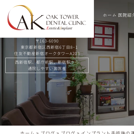
ホーム
医院紹
〒163-6090
東京都新宿区西新宿6丁目8−1
住友不動産新宿オークタワーA203
西新宿駅、都庁前駅、新宿駅から
通院しやすい歯医者
ホーム
>
ブログ
>
ブログ
>
インプラント手術後の