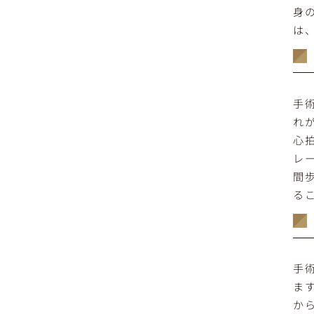
身
は
手
れ
心
レ
間
る
手
ま
か