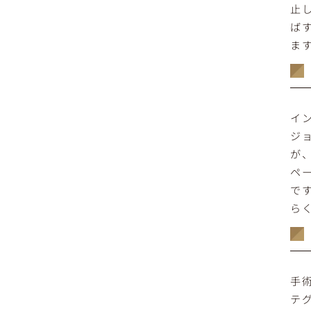
止
ば
ま
イ
ジ
が
ペ
で
ら
手
テ