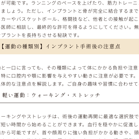
とが可能です。ランニングのペースを上げたり、筋力トレーニ
きましょう。ただし、インプラントと骨が完全に結合するまで
ッカーやバスケットボール、格闘技など、他者との接触が起
科医師に相談し、最終的な許可を得るようにしてください。
ンプラントを長持ちさせる秘訣です。
【運動の種類別】インプラント手術後の注意点
動と一口に言っても、その種類によって体にかかる負担や注意
、特に口腔内や顎に影響を与えやすい動きに注意が必要です。
具体的な注意点を解説します。ご自身の趣味や習慣に合わせて
軽い運動：ウォーキング・ストレッチ
ォーキングやストレッチは、術後の運動再開に最適な選択肢で
ば短い時間から始めることができます。血行を穏やかに促進し
階から可能ですが、首や顔周りに強い負担がかかる動きや、頭