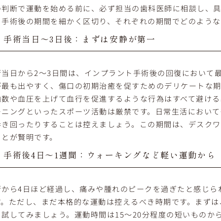
の判断で運動を始める前に、必ず担当の歯科医師に相談し、具
、手術後の期間を細かく区切り、それぞれの期間でどのような
手術当日～3日後：まずは安静が第一
術当日から2～3日間は、インプラント手術後の回復において
が最も出やすく、傷口の初期治癒を促すためのデリケートな期
拍数や血圧を上げて血行を促進するような行為はすべて避ける
ーニングといったスポーツ活動は厳禁です。日常生活において
歩き回ったりすることは控えましょう。この期間は、デスクワ
ことが賢明です。
手術後4日～1週間：ウォーキングなど軽い運動から
術から4日ほど経過し、痛みや腫れのピークを過ぎたと感じら
す。ただし、まだ本格的な運動は控えるべき時期です。まずは
ら試してみましょう。運動時間は15～20分程度の短いもの