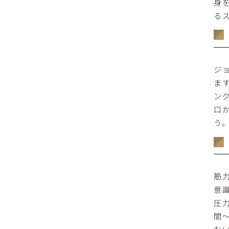
身
る
ジ
ま
ン
口
う
筋
意
圧
間