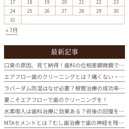
17
18
19
20
21
22
23
24
25
26
27
28
29
30
31
« 7月
最新記事
口臭の原因、見て納得！歯科の位相差顕微鏡で口内細菌をチェック
エアフロー歯のクリーニングとは？痛くない・短時間で着色汚れをオフ
ラバーダム防湿はなぜ必要？根管治療の成功率を高める重要な役割
夏こそエアフローで歯のクリーニングを！
水素吸入は歯科治療に効果ある？術後の回復を早めるメカニズム解説
MTAセメントとは？むし歯治療で歯の神経を残す選択肢を解説