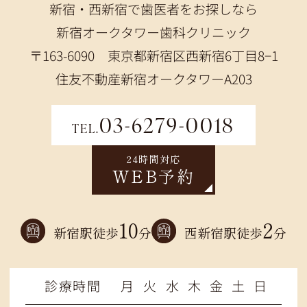
新宿・西新宿で歯医者をお探しなら
新宿オークタワー歯科クリニック
〒163-6090 東京都新宿区西新宿6丁目8−1
住友不動産新宿オークタワーA203
03-6279-0018
TEL.
24時間対応
WEB予約
10
2
新宿駅徒歩
分
西新宿駅徒歩
分
診療時間
月
火
水
木
金
土
日