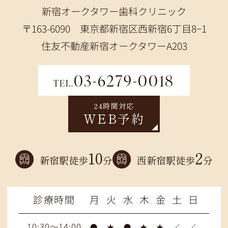
新宿オークタワー歯科クリニック
〒163-6090 東京都新宿区西新宿6丁目8−1
住友不動産新宿オークタワーA203
03-6279-0018
TEL.
24時間対応
WEB予約
10
2
新宿駅徒歩
分
西新宿駅徒歩
分
診療時間
月
火
水
木
金
土
日
10:30～14:00
●
★
●
★
★
／
／