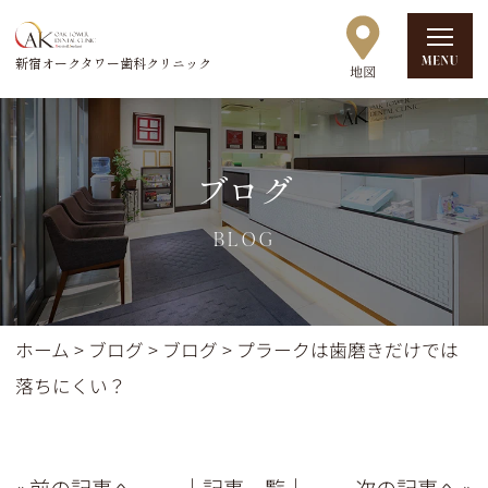
新宿オークタワー歯科クリニック
ブログ
BLOG
ホーム
>
ブログ
>
ブログ
>
プラークは歯磨きだけでは
落ちにくい？
« 前の記事へ
│記事一覧│
次の記事へ »