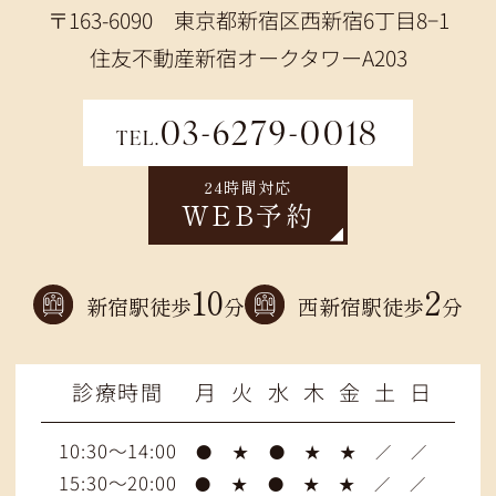
〒163-6090 東京都新宿区西新宿6丁目8−1
住友不動産新宿オークタワーA203
03-6279-0018
TEL.
24時間対応
WEB予約
10
2
新宿駅徒歩
分
西新宿駅徒歩
分
診療時間
月
火
水
木
金
土
日
10:30～14:00
●
★
●
★
★
／
／
15:30～20:00
●
★
●
★
★
／
／