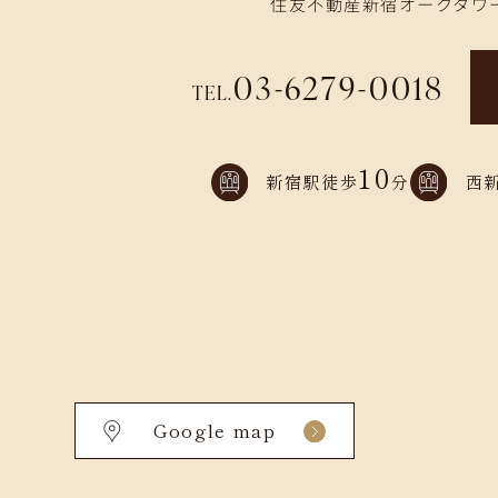
住友不動産新宿オークタワー
03-6279-0018
TEL.
10
新宿駅徒歩
分
西
Google map