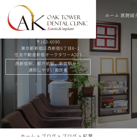
ホーム
医院紹
〒163-6090
東京都新宿区西新宿6丁目8−1
住友不動産新宿オークタワーA203
西新宿駅、都庁前駅、新宿駅から
通院しやすい歯医者
ホーム
>
ブログ
>
ブログ
>
紅葉