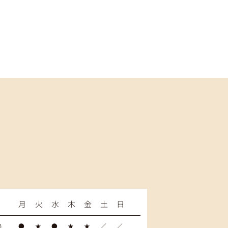
月
火
水
木
金
土
日
0
●
★
●
★
★
／
／