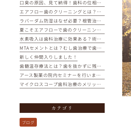
口臭の原因、見て納得！歯科の位相差顕微鏡で口内細菌をチェック
エアフロー歯のクリーニングとは？痛くない・短時間で着色汚れをオフ
ラバーダム防湿はなぜ必要？根管治療の成功率を高める重要な役割
夏こそエアフローで歯のクリーニングを！
水素吸入は歯科治療に効果ある？術後の回復を早めるメカニズム解説
MTAセメントとは？むし歯治療で歯の神経を残す選択肢を解説
新しく仲間入りしました！
歯髄温存療法とは？歯を抜かずに残すための選択肢を解説
アース製薬の院内セミナーを行いました！
マイクロスコープ歯科治療のメリットとは？再治療を防ぎ歯を残す精密治療
カテゴリ
ブログ