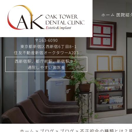
ホーム
医院紹
〒163-6090
東京都新宿区西新宿6丁目8−1
住友不動産新宿オークタワーA203
西新宿駅、都庁前駅、新宿駅から
通院しやすい歯医者
ホーム
>
ブログ
>
ブログ
>
不正咬合の種類とは？