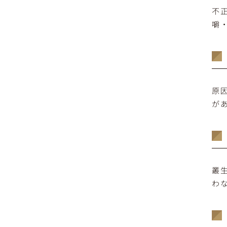
不
嚼
原
が
叢
わ