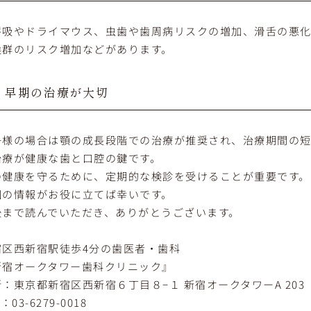
呼吸やドライマウス、虫歯や歯周病リスクの増加、滑舌の悪
候群のリスク増加などがあります。
早期の治療が大切
子様の場合は顎の成長段階での治療が推奨され、治療期間の短
治療が健康な歯と口腔の鍵です。
の健康を守るために、定期的な検診を受けることが重要です。
回の情報がお役に立てば幸いです。
後まで読んでいただき、ありがとうございます。
宿区西新宿駅徒歩4分の歯医者・歯科
新宿オークタワー歯科クリニック』
：東京都新宿区西新宿６丁目８−１ 新宿オークタワーA 203
：03-6279-0018