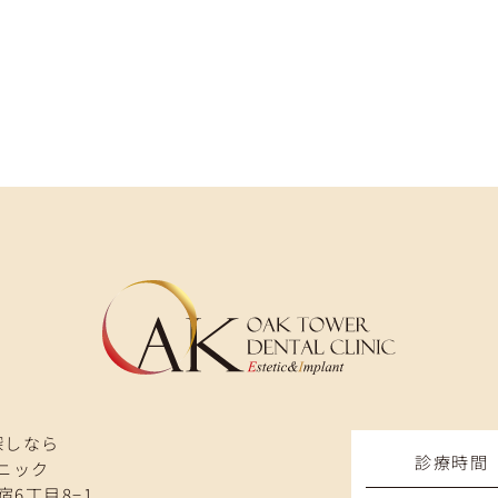
探しなら
診療時間
ニック
宿6丁目8−1