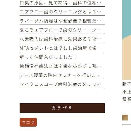
口臭の原因、見て納得！歯科の位相差顕微鏡で口内細菌をチェック
エアフロー歯のクリーニングとは？痛くない・短時間で着色汚れをオフ
ラバーダム防湿はなぜ必要？根管治療の成功率を高める重要な役割
夏こそエアフローで歯のクリーニングを！
水素吸入は歯科治療に効果ある？術後の回復を早めるメカニズム解説
MTAセメントとは？むし歯治療で歯の神経を残す選択肢を解説
新しく仲間入りしました！
歯髄温存療法とは？歯を抜かずに残すための選択肢を解説
アース製薬の院内セミナーを行いました！
新
マイクロスコープ歯科治療のメリットとは？再治療を防ぎ歯を残す精密治療
不
種
カテゴリ
ブログ