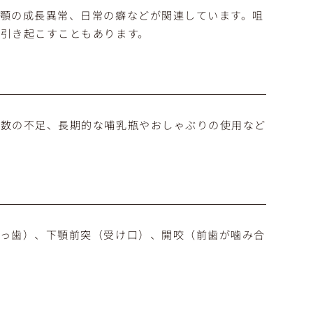
顎の成長異常、日常の癖などが関連しています。咀
引き起こすこともあります。
本数の不足、長期的な哺乳瓶やおしゃぶりの使用など
出っ歯）、下顎前突（受け口）、開咬（前歯が噛み合