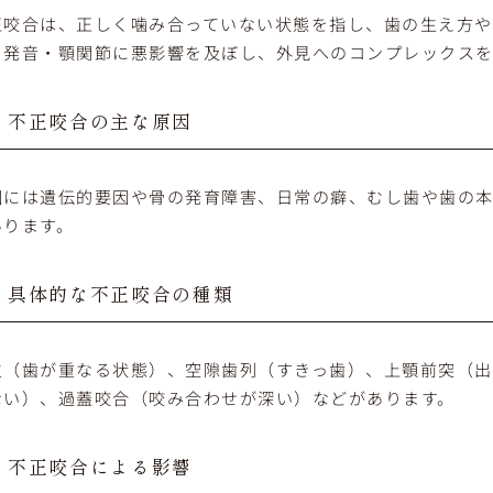
正咬合は、正しく噛み合っていない状態を指し、歯の生え方や
・発音・顎関節に悪影響を及ぼし、外見へのコンプレックスを
不正咬合の主な原因
因には遺伝的要因や骨の発育障害、日常の癖、むし歯や歯の
あります。
具体的な不正咬合の種類
生（歯が重なる状態）、空隙歯列（すきっ歯）、上顎前突（
ない）、過蓋咬合（咬み合わせが深い）などがあります。
不正咬合による影響