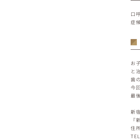
口
症
お
と
歯
今
最
新
『
住所
TEL