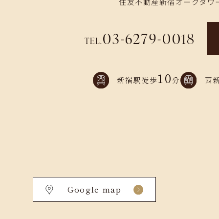
住友不動産新宿オークタワー
03-6279-0018
TEL.
10
新宿駅徒歩
分
西
Google map