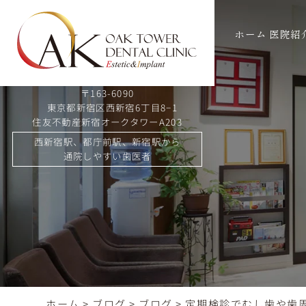
ホーム
医院紹
〒163-6090
東京都新宿区西新宿6丁目8−1
住友不動産新宿オークタワーA203
西新宿駅、都庁前駅、新宿駅から
通院しやすい歯医者
ホーム
>
ブログ
>
ブログ
>
定期検診でむし歯や歯