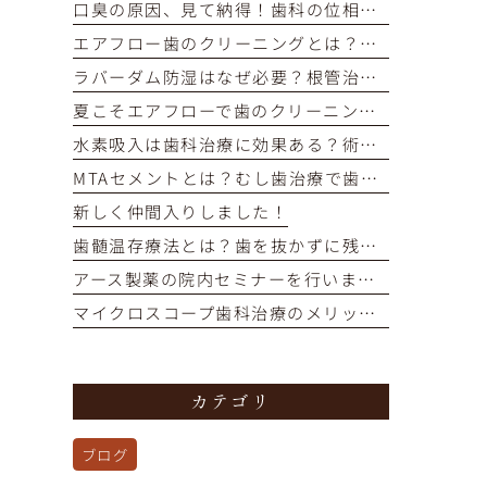
口臭の原因、見て納得！歯科の位相差顕微鏡で口内細菌をチェック
エアフロー歯のクリーニングとは？痛くない・短時間で着色汚れをオフ
ラバーダム防湿はなぜ必要？根管治療の成功率を高める重要な役割
夏こそエアフローで歯のクリーニングを！
水素吸入は歯科治療に効果ある？術後の回復を早めるメカニズム解説
MTAセメントとは？むし歯治療で歯の神経を残す選択肢を解説
新しく仲間入りしました！
歯髄温存療法とは？歯を抜かずに残すための選択肢を解説
アース製薬の院内セミナーを行いました！
マイクロスコープ歯科治療のメリットとは？再治療を防ぎ歯を残す精密治療
カテゴリ
ブログ