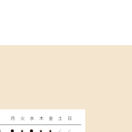
月
火
水
木
金
土
日
0
●
★
●
★
★
／
／